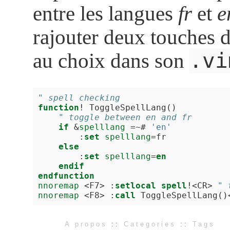
entre les langues
fr
et
e
rajouter deux touches d
.vi
au choix dans son
" spell checking
function
!
 ToggleSpellLang
()
    " toggle between en and fr
if
 &
spelllang
=~
# 
'en'
        :
set
spelllang
=
fr

else
        :
set
spelllang
=
en
endif
endfunction
nnoremap
<
F7
>
 :
setlocal
spell
!<
CR
>
" 
nnoremap
<
F8
>
 :
call
 ToggleSpellLang
()
A propos
::
Categories
::
Tags