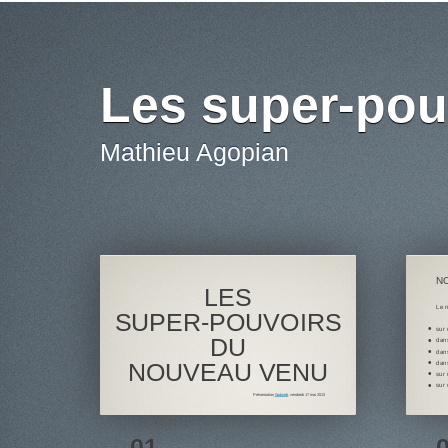
Les super-pou
Mathieu Agopian
NO
LES
Le n
SUPER-POUVOIRS
sur 
DU
dan
dans
NOUVEAU VENU
dans
sur
sur
Présentation
Sudweb
, vendredi 17 mai 2013