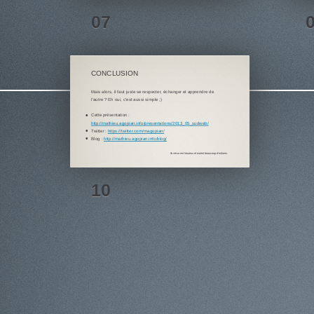
CONCLUSION
Mais alors, il faut juste se respecter, échanger et apprendre de
l'autre ? Eh oui, c'est aussi simple ;)
Cette présentation :
http://mathieu.agopian.info/presentations/2013_05_sudweb/
Twitter :
https://twitter.com/magopian/
Blog :
http://mathieu.agopian.info/blog/
Ils vécurent heureux et eurent beaucoup d'enfants.