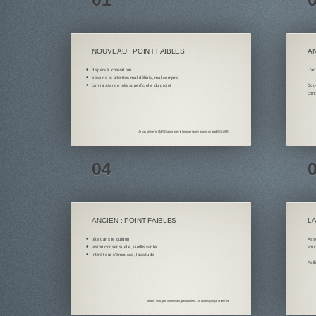
NOUVEAU : POINT FAIBLES
AN
dispersé, cheval fou
L'an
besoins et attentes mal définis, mal compris
connaissance très superficielle du projet
Souv
cont
Je vais utiliser le CMS Django avec le langage jquery pour mon appli SOLOMO
ANCIEN : POINT FAIBLES
LA
tête dans le guidon
Asso
vision consensuelle, vieillissante
sout
intérêt qui s'émousse, lassitude
Pall
Mobile ? Bof, pas intéressant, pas d'avenir. De toute façon j'ai la flemme