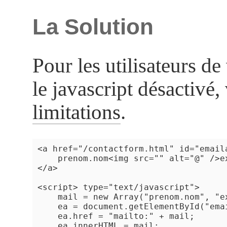
La Solution
Pour les utilisateurs d
le javascript désactivé, 
limitations
.
<a href="/contactform.html" id="emaila
    prenom.nom<img src="" alt="@" />ex
</a>

<script> type="text/javascript">

    mail = new Array("prenom.nom", "ex
    ea = document.getElementById("emai
    ea.href = "mailto:" + mail;

    ea.innerHTML = mail;
