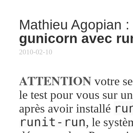
Mathieu Agopian
gunicorn avec run
2010-02-10
ATTENTION
votre ser
le test pour vous sur u
ru
après avoir installé
runit-run
, le syst