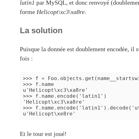
latin1
par MySQL, et donc renvoyé (doublement
forme
Helicopt\xc3\xa8re
.
La solution
Puisque la donnée est doublement encodée, il s
fois :
>>> f = Foo.objects.get(name__startswi
>>> f.name

u'Helicopt\xc3\xa8re'

>>> f.name.encode('latin1')

'Helicopt\xc3\xa8re'

>>> f.name.encode('latin1').decode('ut
Et le tour est joué!