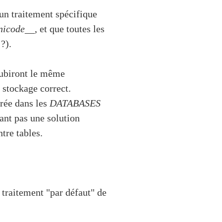
r un traitement spécifique
nicode__
, et que toutes les
?).
 subiront le même
 stockage correct.
trée dans les
DATABASES
ant pas une solution
ntre tables.
 traitement "par défaut" de