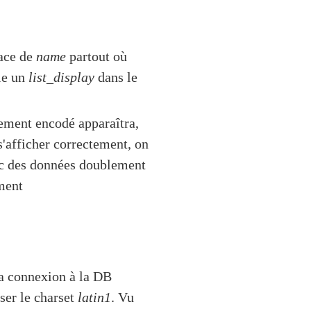
lace de
name
partout où
fie un
list_display
dans le
ment encodé apparaîtra,
s'afficher correctement, on
ec des données doublement
ement
 la connexion à la DB
ser le charset
latin1
. Vu