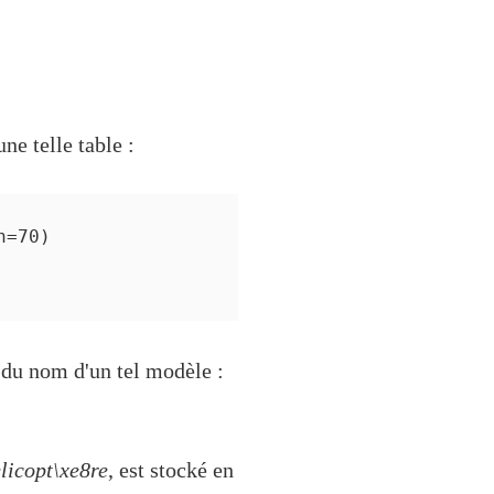
ne telle table :
=70)

 du nom d'un tel modèle :
licopt\xe8re
, est stocké en