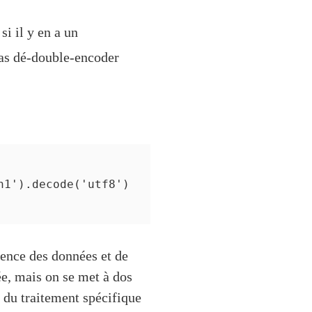
i il y en a un
pas dé-double-encoder
1').decode('utf8')

rence des données et de
ée, mais on se met à dos
 du traitement spécifique