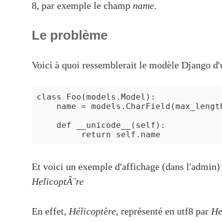
8, par exemple le champ
name
.
Le problème
Voici à quoi ressemblerait le modèle Django d'u
class Foo(models.Model):

    name = models.CharField(max_length
    def __unicode__(self):

Et voici un exemple d'affichage (dans l'admin)
HelicoptÃ¨re
En effet,
Hélicoptère
, représenté en utf8 par
He