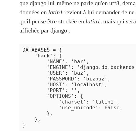
que django lui-même ne parle qu'en utf8, de
données en
latin1
revient à lui demander de ne
qu'il pense être stockée en
latin1
, mais qui ser
affichée par django
:
DATABASES = {

    'hack': {

        'NAME': 'bar',

        'ENGINE': 'django.db.backends.
        'USER': 'baz',

        'PASSWORD': 'bizbaz',

        'HOST': 'localhost',

        'PORT': '',

        'OPTIONS': {

            'charset': 'latin1',

            'use_unicode': False,

        },

    },
