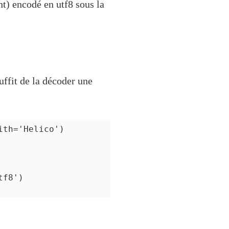
) encodé en utf8 sous la
uffit de la décoder une
th='Helico')

f8')
